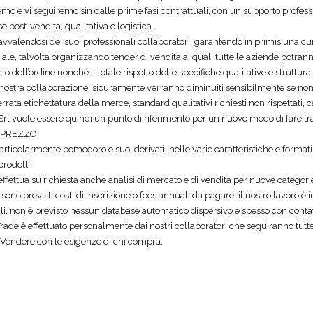
mo e vi seguiremo sin dalle prime fasi contrattuali, con un supporto profe
ase post-vendita, qualitativa e logistica.
avvalendosi dei suoi professionali collaboratori, garantendo in primis una cura
le, talvolta organizzando tender di vendita ai quali tutte le aziende potranno 
dell’ordine nonché il totale rispetto delle specifiche qualitative e struttural
 nostra collaborazione, sicuramente verranno diminuiti sensibilmente se non de
errata etichettatura della merce, standard qualitativi richiesti non rispettati,
Srl vuole essere quindi un punto di riferimento per un nuovo modo di fare t
E PREZZO.
rticolarmente pomodoro e suoi derivati, nelle varie caratteristiche e formati, 
 prodotti.
effettua su richiesta anche analisi di mercato e di vendita per nuove categor
 sono previsti costi di inscrizione o fees annuali da pagare, il nostro lavoro è
, non è previsto nessun database automatico dispersivo e spesso con contatti r
Trade è effettuato personalmente dai nostri collaboratori che seguiranno tutte 
 Vendere con le esigenze di chi compra.