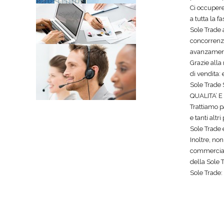
Ci occupere
a tutta la f
Sole Trade 
concorrenzia
avanzamento 
Grazie alla
di vendita: 
Sole Trade 
QUALITA’ 
Trattiamo pa
e tanti altri
Sole Trade 
Inoltre, non
commerciali
della Sole 
Sole Trade: