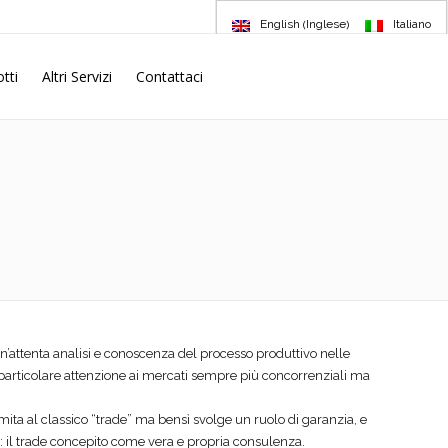
Inglese
English
Italiano
(
)
tti
Altri Servizi
Contattaci
’attenta analisi e conoscenza del processo produttivo nelle
n particolare attenzione ai mercati sempre più concorrenziali ma
ita al classico “trade” ma bensì svolge un ruolo di garanzia, e
sti: il trade concepito come vera e propria consulenza.