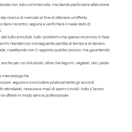
ssionale non solo commerciale, ma dando particolare attenzione
ta ricerca di mercato al fine di ottenere un’offerta
dare riscontro, seguirà e verificherà il reale stato di
i.
l tutto annullati, tutti i problemi che spesso incorrono in fase
 carichi ritardati con conseguente perdita di tempo e di denaro.
rade, rispettando non il rapporto qualità/prezzo, ma garantendo
anche per usi industriali, oltre che legumi, vegetali, olio, pasta
ie merceologiche.
 iniziare, seguire e concludere positivamente gli accordi
etrodatati, nessuna e-mail di spam o inutili: tutto il lavoro
le offerte in modo serio e professionale.