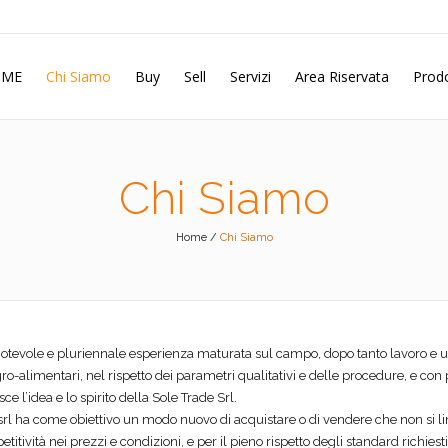
OME
Chi Siamo
Buy
Sell
Servizi
Area Riservata
Prodo
Chi Siamo
Home
/
Chi Siamo
tevole e pluriennale esperienza maturata sul campo, dopo tanto lavoro e un
gro-alimentari, nel rispetto dei parametri qualitativi e delle procedure, e co
sce l’idea e lo spirito della Sole Trade Srl.
srl ha come obiettivo un modo nuovo di acquistare o di vendere che non si lim
titività nei prezzi e condizioni, e per il pieno rispetto degli standard richie